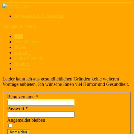
Impressum & Datenschutz
Navigation an/aus
Start
Persönliches
Presse
Vorträge
Links/Literatur
Impulse
Termine
Leider kann ich aus gesundheitlichen Gründen keine weiteren
Vorträge anbieten. Ich wünsche Ihnen viel Humor und Gesundheit.
Benutzername
*
Passwort
*
Angemeldet bleiben
Anmelden