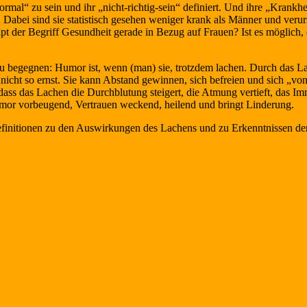
ormal“ zu sein und ihr „nicht-richtig-sein“ definiert. Und ihre „Kran
Dabei sind sie statistisch gesehen weniger krank als Männer und verur
pt der Begriff Gesundheit gerade in Bezug auf Frauen? Ist es möglich, ei
l zu begegnen: Humor ist, wenn (man) sie, trotzdem lachen. Durch das 
nicht so ernst. Sie kann Abstand gewinnen, sich befreien und sich „von
ass das Lachen die Durchblutung steigert, die Atmung vertieft, das Imm
umor vorbeugend, Vertrauen weckend, heilend und bringt Linderung.
finitionen zu den Auswirkungen des Lachens und zu Erkenntnissen der 