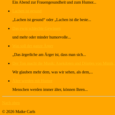
Ein Abend zur Frauengesundheit und zum Humor...
Lachen ist gesund
„Lachen ist gesund“ oder „Lachen ist die beste...
Das ewig schlechte Gewissen
und mehr oder minder humorvolle...
Was soll der ganze Ärger
„Das ärgerliche am Ärger ist, dass man sich...
Der Ton macht die Musik: Anekdoten und Döntjes von Mimik,
Wir glauben mehr dem, was wir sehen, als dem,...
Älter werden mit Humor
Menschen werden immer älter, können Ihren...
Nach oben
© 2026 Maike Carls