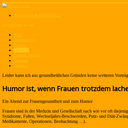
Impressum & Datenschutz
Navigation an/aus
Start
Persönliches
Presse
Vorträge
Links/Literatur
Impulse
Termine
Leider kann ich aus gesundheitlichen Gründen keine weiteren Vorträ
Humor ist, wenn Frauen trotzdem lach
Ein Abend zur Frauengesundheit und zum Humor
Frauen sind in der Medizin und Gesellschaft nach wie vor oft diejen
Syndrome, Falten, Wechseljahrs-Beschwerden, Putz- und Diät-Zwänge
Medikamente, Operationen, Beobachtung …).